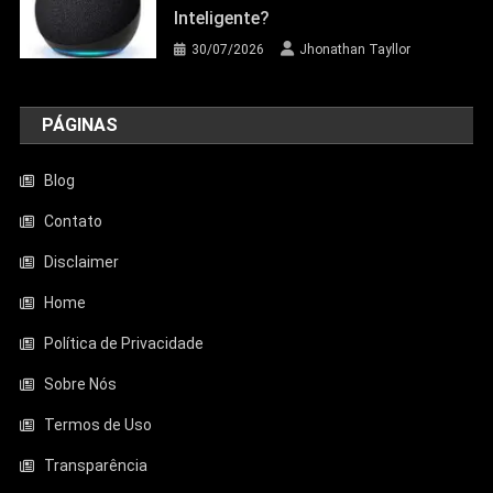
Inteligente?
30/07/2026
Jhonathan Tayllor
PÁGINAS
Blog
Contato
Disclaimer
Entretenimento
Home
Aquecedor Mondial A-08 Reduz O Frio
De Ambientes Pequenos; Veja Análise
Política de Privacidade
Completa
Sobre Nós
23/06/2026
Jhonathan Tayllor
Termos de Uso
Transparência