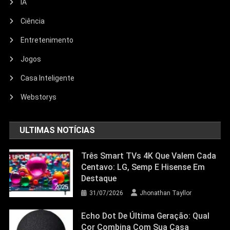
IA
Ciência
Entretenimento
Entretenimento
Jogos
Echo Dot: Guia Completo Para
Escolher O Smart Speaker Ideal Na
Casa Inteligente
Nova Oferta Da Amazon
Webstorys
23/06/2026
Jhonathan Tayllor
ULTIMAS NOTÍCIAS
Três Smart TVs 4K Que Valem Cada
Centavo: LG, Semp E Hisense Em
Destaque
31/07/2026
Jhonathan Tayllor
Echo Dot De Última Geração: Qual
Cor Combina Com Sua Casa