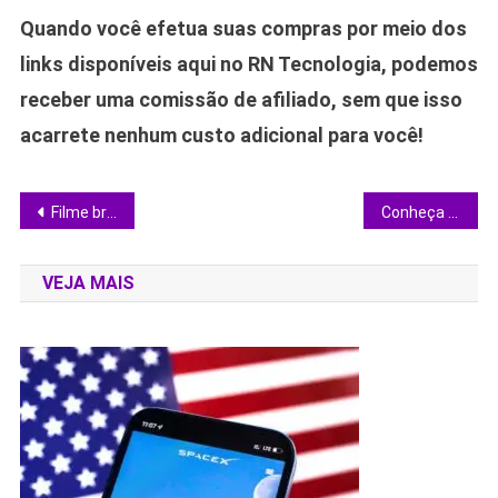
Quando você efetua suas compras por meio dos
links disponíveis aqui no RN Tecnologia, podemos
receber uma comissão de afiliado, sem que isso
acarrete nenhum custo adicional para você!
Navegação
Filme brasileiro “Virtuosas” expõe bastidores do conservadorismo no Festival do Rio
Conheça os 10 melhores jogos de estratégia espacial para conquistar o universo
de
VEJA MAIS
Post