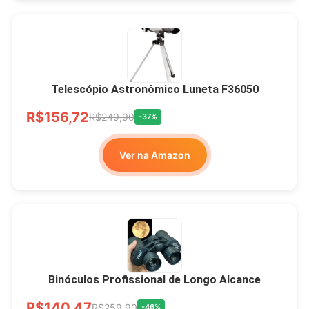
Telescópio Astronômico Luneta F36050
R$156,72
R$249,90
-37%
Ver na Amazon
Binóculos Profissional de Longo Alcance
R$140,47
R$259,90
-46%