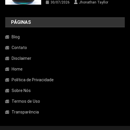
30/07/2026
Jhonathan Tayllor
PÁGINAS
Blog
Contato
Disclaimer
Entretenimento
Home
Aquecedor Mondial A-08 Reduz O Frio
De Ambientes Pequenos; Veja Análise
Política de Privacidade
Completa
Sobre Nós
23/06/2026
Jhonathan Tayllor
Termos de Uso
Transparência