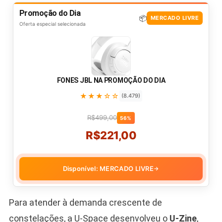
Promoção do Dia
📦
MERCADO LIVRE
Oferta especial selecionada
FONES JBL NA PROMOÇÃO DO DIA
★★★☆☆
(8.479)
R$499,00
56%
R$221,00
Disponível: MERCADO LIVRE
→
Para atender à demanda crescente de
constelações, a U-Space desenvolveu o
U-Zine
,