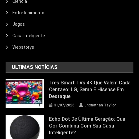
Ciência
Entretenimento
Entretenimento
Jogos
Echo Dot: Guia Completo Para
Escolher O Smart Speaker Ideal Na
Casa Inteligente
Nova Oferta Da Amazon
Webstorys
23/06/2026
Jhonathan Tayllor
ULTIMAS NOTÍCIAS
Três Smart TVs 4K Que Valem Cada
Centavo: LG, Semp E Hisense Em
Destaque
31/07/2026
Jhonathan Tayllor
Echo Dot De Última Geração: Qual
Cor Combina Com Sua Casa
Inteligente?