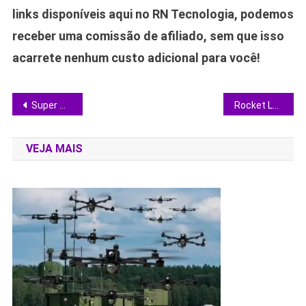
links disponíveis aqui no RN Tecnologia, podemos
receber uma comissão de afiliado, sem que isso
acarrete nenhum custo adicional para você!
Navegação
Super Mario Galaxy: trailer apresenta Rosalina de Brie Larson e confirma estreia para 2026
Rocket Lab adia estreia do foguete reutilizável Neutron para 2026
de
VEJA MAIS
Post