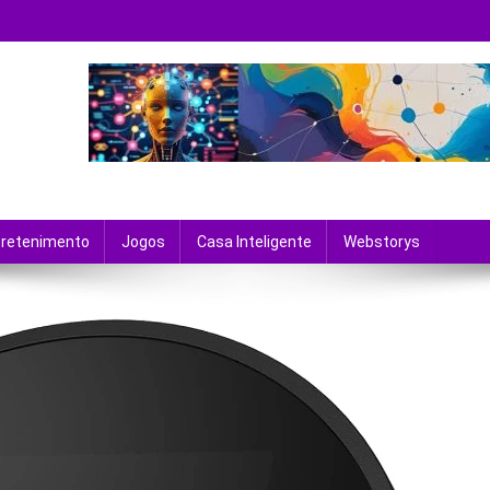
 tecnologia e entretenimento.
tretenimento
Jogos
Casa Inteligente
Webstorys