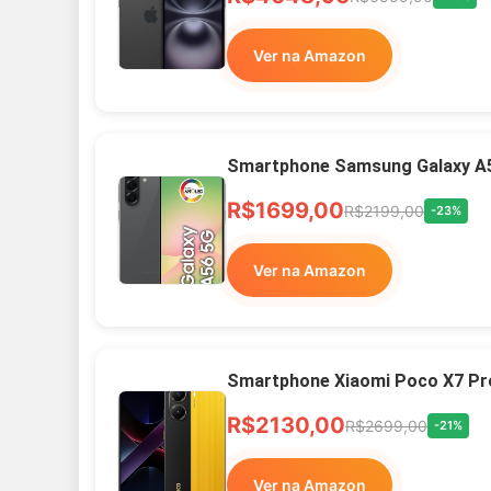
Ver na Amazon
Smartphone Samsung Galaxy A
R$1699,00
R$2199,00
-23%
Ver na Amazon
Smartphone Xiaomi Poco X7 Pr
R$2130,00
R$2699,00
-21%
Ver na Amazon