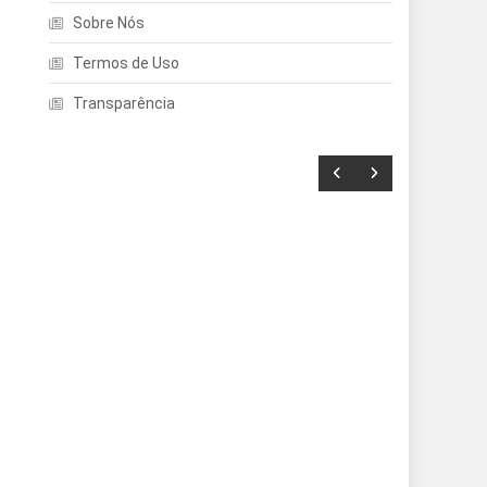
Sobre Nós
Termos de Uso
Transparência
Entretenimento
Echo Dot: Guia Completo
Para Escolher O Smart
Speaker Ideal Na Nova