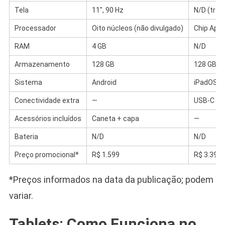
Tela
11″, 90 Hz
N/D (trad
Processador
Oito núcleos (não divulgado)
Chip Appl
RAM
4 GB
N/D
Armazenamento
128 GB
128 GB
Sistema
Android
iPadOS
Conectividade extra
—
USB-C
Acessórios incluídos
Caneta + capa
—
Bateria
N/D
N/D
Preço promocional*
R$ 1.599
R$ 3.399
*Preços informados na data da publicação; podem
variar.
Tablets: Como Funciona no