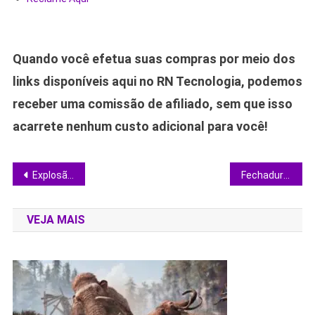
Quando você efetua suas compras por meio dos
links disponíveis aqui no RN Tecnologia, podemos
receber uma comissão de afiliado, sem que isso
acarrete nenhum custo adicional para você!
Navegação
Explosão do New Glenn: prós, contras e o que a falha revela sobre o foguete de Jeff Bezos
Fechadura inteligente vira peça-chave da automação residencial e garante segurança sem obra
de
VEJA MAIS
Post