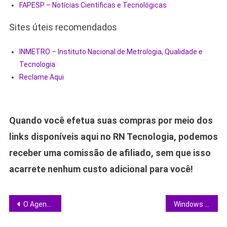
FAPESP – Notícias Científicas e Tecnológicas
Sites úteis recomendados
INMETRO – Instituto Nacional de Metrologia, Qualidade e
Tecnologia
Reclame Aqui
Quando você efetua suas compras por meio dos
links disponíveis aqui no RN Tecnologia, podemos
receber uma comissão de afiliado, sem que isso
acarrete nenhum custo adicional para você!
Navegação
O Agente Secreto vence Spirit Awards e fortalece cinema brasileiro independente
Windows 11: desative o rastreamento de localização e recupere sua privacidade
de