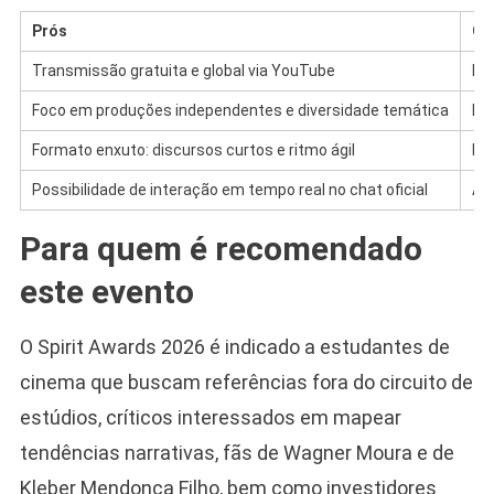
Prós
Co
Transmissão gratuita e global via YouTube
Me
Foco em produções independentes e diversidade temática
Fus
Formato enxuto: discursos curtos e ritmo ágil
Me
Possibilidade de interação em tempo real no chat oficial
Au
Para quem é recomendado
este evento
O Spirit Awards 2026 é indicado a estudantes de
cinema que buscam referências fora do circuito de
estúdios, críticos interessados em mapear
tendências narrativas, fãs de Wagner Moura e de
Kleber Mendonça Filho, bem como investidores