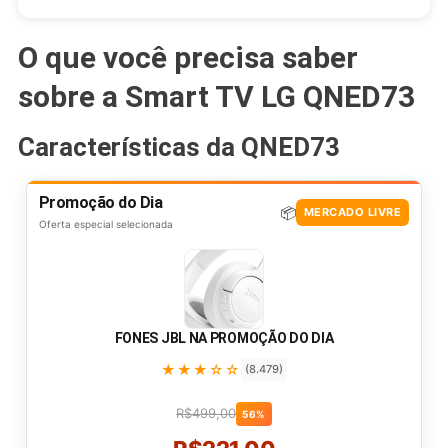
O que você precisa saber
sobre a Smart TV LG QNED73
Características da QNED73
Promoção do Dia
📦
MERCADO LIVRE
Oferta especial selecionada
FONES JBL NA PROMOÇÃO DO DIA
★★★☆☆
(8.479)
R$499,00
56%