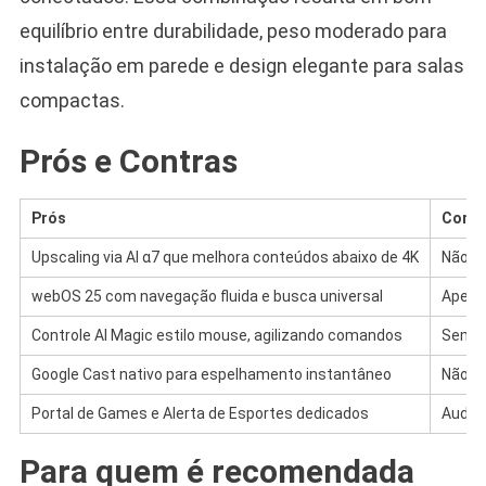
equilíbrio entre durabilidade, peso moderado para
instalação em parede e design elegante para salas
compactas.
Prós e Contras
Prós
Contr
Upscaling via AI α7 que melhora conteúdos abaixo de 4K
Não há
webOS 25 com navegação fluida e busca universal
Apenas
Controle AI Magic estilo mouse, agilizando comandos
Sem de
Google Cast nativo para espelhamento instantâneo
Não h
Portal de Games e Alerta de Esportes dedicados
Audio 
Para quem é recomendada