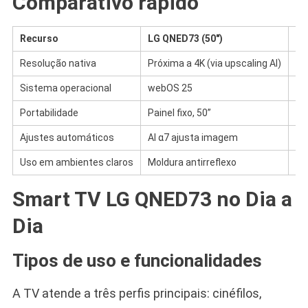
Comparativo rápido
Recurso
LG QNED73 (50″)
Pr
Resolução nativa
Próxima a 4K (via upscaling AI)
Fu
Sistema operacional
webOS 25
An
Portabilidade
Painel fixo, 50”
Po
Ajustes automáticos
AI α7 ajusta imagem
Au
Uso em ambientes claros
Moldura antirreflexo
De
Smart TV LG QNED73 no Dia a
Dia
Tipos de uso e funcionalidades
A TV atende a três perfis principais: cinéfilos,