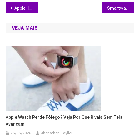
Navegação
Apple HeadsUp: IA que cria avatares 3D em 0,33 s muda o jogo da realidade digital
Smartwatch em oferta: Galaxy Watch 8, Apple Watch SE e Polar Ignite têm queda de preço recorde
de
VEJA MAIS
Post
Apple Watch Perde Fôlego? Veja Por Que Rivais Sem Tela
Avançam
25/05/2026
Jhonathan Tayllor