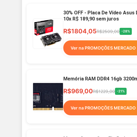
30% OFF - Placa De Vídeo Asus
10x R$ 189,90 sem juros
R$1804,05
R$2509,00
-28%
Ver na PROMOÇÕES MERCADO 
Memória RAM DDR4 16gb 3200mh
R$969,00
R$1229,00
-21%
Ver na PROMOÇÕES MERCADO 