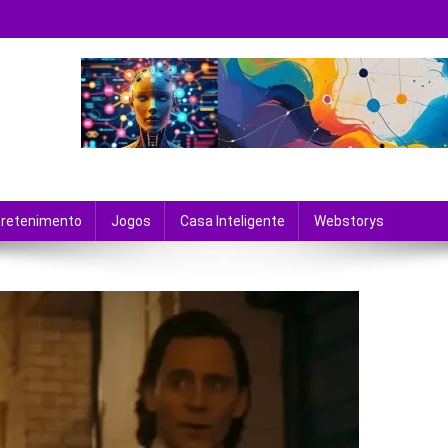
 tecnologia e entretenimento.
tretenimento
Jogos
Casa Inteligente
Webstorys