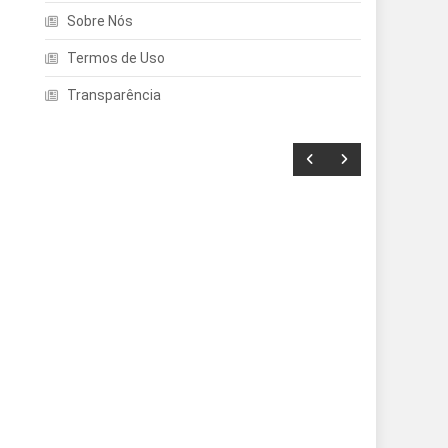
Sobre Nós
Termos de Uso
Transparência
Entretenimento
Echo Dot: Guia Completo
Para Escolher O Smart
Speaker Ideal Na Nova