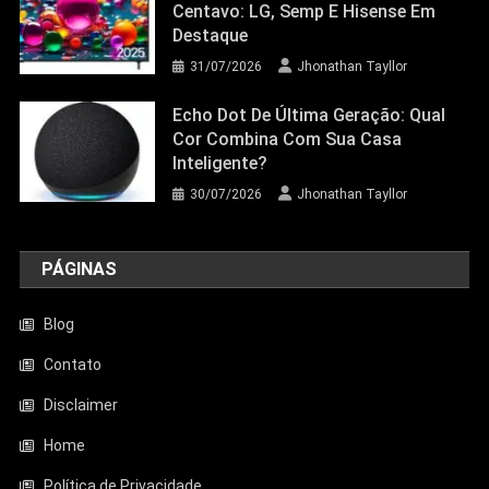
Centavo: LG, Semp E Hisense Em
Destaque
31/07/2026
Jhonathan Tayllor
Echo Dot De Última Geração: Qual
Cor Combina Com Sua Casa
Inteligente?
30/07/2026
Jhonathan Tayllor
PÁGINAS
Blog
Contato
Disclaimer
Entretenimento
Home
Aquecedor Mondial A-08 Reduz O Frio
De Ambientes Pequenos; Veja Análise
Política de Privacidade