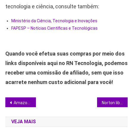
tecnologia e ciência, consulte também:
Ministério da Ciência, Tecnologia e Inovações
FAPESP – Notícias Científicas e Tecnológicas
Quando você efetua suas compras por meio dos
links disponíveis aqui no RN Tecnologia, podemos
receber uma comissão de afiliado, sem que isso
acarrete nenhum custo adicional para você!
Navegação
Amazon dobra frota elétrica no Brasil e mira 180 cidades com entregas de emissão zero
Norton libera ferramenta gratuita que decifra ransomware Midnight e devolve arquivos
de
VEJA MAIS
Post