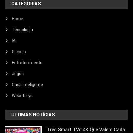
CATEGORIAS
Home
Tecnologia
IA
Ciência
Entretenimento
Entretenimento
Jogos
Echo Dot: Guia Completo Para
Escolher O Smart Speaker Ideal Na
Casa Inteligente
Nova Oferta Da Amazon
Webstorys
23/06/2026
Jhonathan Tayllor
ULTIMAS NOTÍCIAS
Três Smart TVs 4K Que Valem Cada