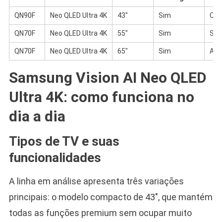
QN90F
Neo QLED Ultra 4K
43″
Sim
Qua
QN70F
Neo QLED Ultra 4K
55″
Sim
Sal
QN70F
Neo QLED Ultra 4K
65″
Sim
Amb
Samsung Vision AI Neo QLED
Ultra 4K: como funciona no
dia a dia
Tipos de TV e suas
funcionalidades
A linha em análise apresenta três variações
principais: o modelo compacto de 43″, que mantém
todas as funções premium sem ocupar muito