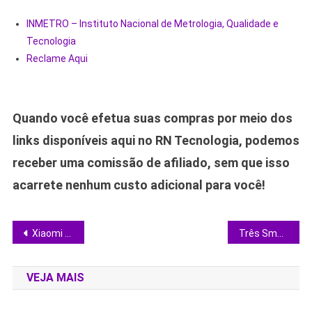
INMETRO – Instituto Nacional de Metrologia, Qualidade e
Tecnologia
Reclame Aqui
Quando você efetua suas compras por meio dos
links disponíveis aqui no RN Tecnologia, podemos
receber uma comissão de afiliado, sem que isso
acarrete nenhum custo adicional para você!
Navegação
Xiaomi em oferta: três smartphones com 8 GB de RAM e 256 GB de espaço chamam atenção
Três Smart TVs 4K que valem seu dinheiro: QLED, 144 Hz e IA em oferta
de
VEJA MAIS
Post