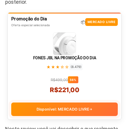
posterior.
Promoção do Dia
📦
MERCADO LIVRE
Oferta especial selecionada
FONES JBL NA PROMOÇÃO DO DIA
★★★☆☆
(8.479)
R$499,00
56%
R$221,00
Disponível: MERCADO LIVRE
→
Neste review você vai descobrir o que realmente