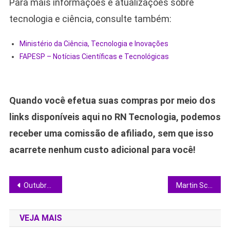
Para mais informações e atualizações sobre
tecnologia e ciência, consulte também:
Ministério da Ciência, Tecnologia e Inovações
FAPESP – Notícias Científicas e Tecnológicas
Quando você efetua suas compras por meio dos
links disponíveis aqui no RN Tecnologia, podemos
receber uma comissão de afiliado, sem que isso
acarrete nenhum custo adicional para você!
Navegação
Outubro oferece condições ideais para observar a galáxia de Andrômeda a olho nu
Martin Scorsese confessa arrependimento por ter dirigido “Ilha do Medo”
de
VEJA MAIS
Post