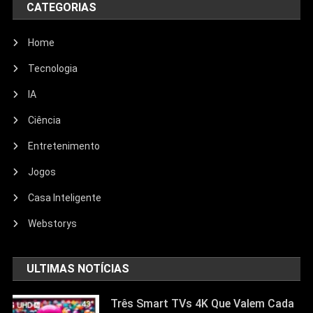
CATEGORIAS
Home
Tecnologia
IA
Ciência
Entretenimento
Entretenimento
Jogos
Echo Dot: Guia Completo Para
Escolher O Smart Speaker Ideal Na
Casa Inteligente
Nova Oferta Da Amazon
Webstorys
23/06/2026
Jhonathan Tayllor
ULTIMAS NOTÍCIAS
Três Smart TVs 4K Que Valem Cada