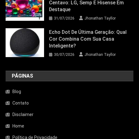
Centavo: LG, Semp E Hisense Em
Destaque
31/07/2026
Jhonathan Tayllor
Echo Dot De Última Geração: Qual
Cor Combina Com Sua Casa
Inteligente?
30/07/2026
Jhonathan Tayllor
PÁGINAS
Blog
Contato
Disclaimer
Entretenimento
Home
Aquecedor Mondial A-08 Reduz O Frio
De Ambientes Pequenos; Veja Análise
Política de Privacidade