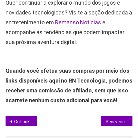
Quer continuar a explorar o mundo dos jogos e
novidades tecnológicas? Visite a seção dedicada a
entretenimento em
Remanso Notícias
e
acompanhe as tendências que podem impactar
sua próxima aventura digital.
Quando você efetua suas compras por meio dos
links disponíveis aqui no RN Tecnologia, podemos
receber uma comissão de afiliado, sem que isso
acarrete nenhum custo adicional para você!
Navegação
Outlook ganha componente Loop e leva edição colaborativa direto ao corpo do e-mail
Seis vencedores de Veneza chegam ao streaming e ampliam opções para cinéfilos
de