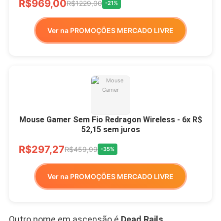
R$969,00
R$1229,00
-21%
Ver na PROMOÇÕES MERCADO LIVRE
Mouse Gamer Sem Fio Redragon Wireless - 6x R$
52,15 sem juros
R$297,27
R$459,99
-35%
Ver na PROMOÇÕES MERCADO LIVRE
Outro nome em ascensão é
Dead Rails
,