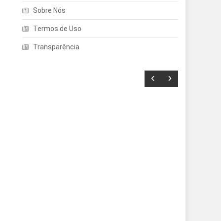
Sobre Nós
Termos de Uso
Transparência
Entretenimento
Echo Dot: Guia Completo
Para Escolher O Smart
Speaker Ideal Na Nova