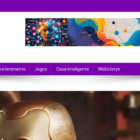
 tecnologia e entretenimento.
tretenimento
Jogos
Casa Inteligente
Webstorys