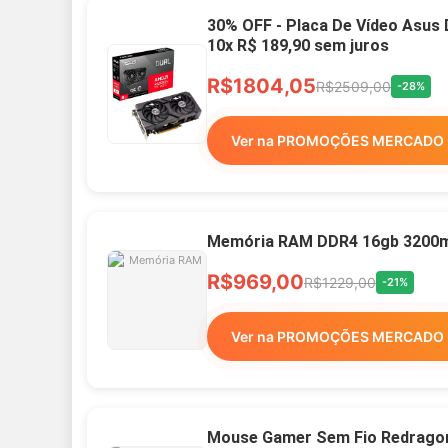
30% OFF - Placa De Vídeo Asus
10x R$ 189,90 sem juros
R$1804,05
R$2509,00
-28%
Ver na PROMOÇÕES MERCADO 
Memória RAM DDR4 16gb 3200mh
R$969,00
R$1229,00
-21%
Ver na PROMOÇÕES MERCADO 
Mouse Gamer Sem Fio Redragon 