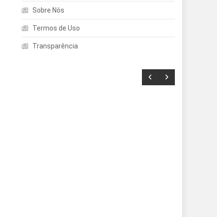
Sobre Nós
Termos de Uso
Transparência
Entretenimento
Echo Dot: Guia Completo
Para Escolher O Smart
Speaker Ideal Na Nova