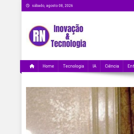
Skip
sábado, agosto 08, 2026
to
content
Remanso Notícias
Ultimas notícias e novidades no universo da
Home
Tecnologia
IA
Ciência
En