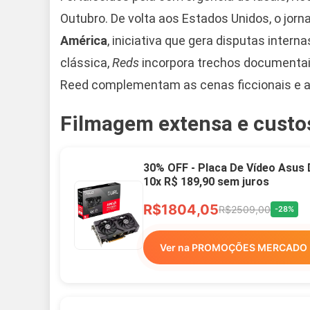
Outubro. De volta aos Estados Unidos, o jorna
América
, iniciativa que gera disputas intern
clássica,
Reds
incorpora trechos documenta
Reed complementam as cenas ficcionais e am
Filmagem extensa e custo
30% OFF - Placa De Vídeo Asus
10x R$ 189,90 sem juros
R$1804,05
R$2509,00
-28%
Ver na PROMOÇÕES MERCADO 