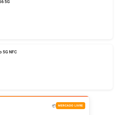
56 5G
o 5G NFC
📦
MERCADO LIVRE