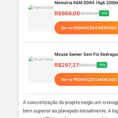
Memória RAM DDR4 16gb 3200mh
R$969,00
R$1229,00
-21%
Ver na PROMOÇÕES MERCADO 
Mouse Gamer Sem Fio Redragon 
R$297,27
R$459,99
-35%
Ver na PROMOÇÕES MERCADO 
A concretização do projeto exigiu um crono
bem superior ao planejado inicialmente. A lo