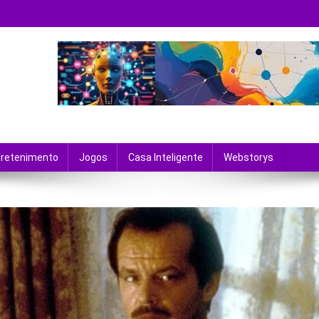
 tecnologia e entretenimento.
tretenimento
Jogos
Casa Inteligente
Webstorys