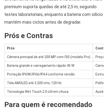
premium suporta quedas de até 2,5 m, segundo
testes laboratoriais, enquanto a bateria com silício
mantém mais ciclos antes de degradar.
Prós e Contras
Prós
Contra
Câmera principal de até 200 MP com OIS (modelo Pro)
Preço in
Bateria grande e carregamento rápido 45 W
Carrega
Proteção IP69K/IP66/IP64 conforme versão
Estrutu
Tela AMOLED até 3.200 nits, 120 Hz
Política
Tecnologia Wet Touch 2.0 útil em chuva
Ausênci
Para quem é recomendado