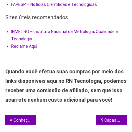
FAPESP – Notícias Científicas e Tecnológicas
Sites úteis recomendados
INMETRO – Instituto Nacional de Metrologia, Qualidade e
Tecnologia
Reclame Aqui
Quando você efetua suas compras por meio dos
links disponíveis aqui no RN Tecnologia, podemos
receber uma comissão de afiliado, sem que isso
acarrete nenhum custo adicional para você!
Navegação
Conheça os 10 tablets para desenho que dominam 2026 e escolha o seu
9 Capas para iPad que Realmente Valem o Investimento em 2026
de