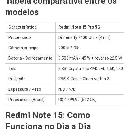
Tabela comparativa entre os
modelos
Característica
Redmi Note 15 Pro 5G
Processador
Dimensity 7400-Ultra (4 nm)
Câmera principal
200 MP, OIS
Bateria / Carregamento
6.580 mAh / 45 W + reverso 22,5 W
Tela
6,83″ CrystalRes AMOLED 1,5K, 120 Hz
Proteção
IP69K, Gorilla Glass Victus 2
Espessura / Peso
N/D / N/D
Preço inicial (Brasil)
R$ 4.499,99 (512 GB)
Redmi Note 15: Como
Funciona no Dia a Dia