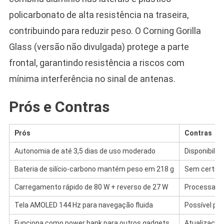
policarbonato de alta resistência na traseira,
contribuindo para reduzir peso. O Corning Gorilla
Glass (versão não divulgada) protege a parte
frontal, garantindo resistência a riscos com
mínima interferência no sinal de antenas.
Prós e Contras
Prós
Contras
Autonomia de até 3,5 dias de uso moderado
Disponibilida
Bateria de silício-carbono mantém peso em 218 g
Sem certific
Carregamento rápido de 80 W + reverso de 27 W
Processador
Tela AMOLED 144 Hz para navegação fluida
Possível pr
Funciona como power bank para outros gadgets
Atualizaçõe