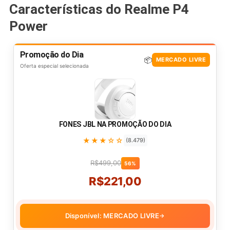
Características do Realme P4
Power
Promoção do Dia
📦
MERCADO LIVRE
Oferta especial selecionada
FONES JBL NA PROMOÇÃO DO DIA
★★★☆☆
(8.479)
R$499,00
56%
R$221,00
Disponível: MERCADO LIVRE
→