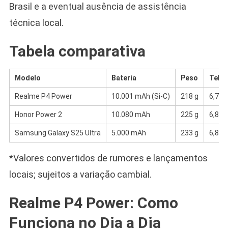
Brasil e a eventual ausência de assistência
técnica local.
Tabela comparativa
Modelo
Bateria
Peso
Tela
Realme P4 Power
10.001 mAh (Si-C)
218 g
6,78″
Honor Power 2
10.080 mAh
225 g
6,8″ 
Samsung Galaxy S25 Ultra
5.000 mAh
233 g
6,8″ 
*Valores convertidos de rumores e lançamentos
locais; sujeitos a variação cambial.
Realme P4 Power: Como
Funciona no Dia a Dia