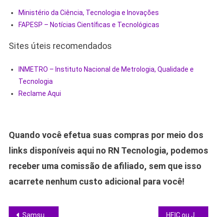
Ministério da Ciência, Tecnologia e Inovações
FAPESP – Notícias Científicas e Tecnológicas
Sites úteis recomendados
INMETRO – Instituto Nacional de Metrologia, Qualidade e
Tecnologia
Reclame Aqui
Quando você efetua suas compras por meio dos
links disponíveis aqui no RN Tecnologia, podemos
receber uma comissão de afiliado, sem que isso
acarrete nenhum custo adicional para você!
Navegação
Samsung RF70H: geladeira French Door com IA que se encaixa em qualquer cozinha
HEIC ou JPG? Descubra qual formato de imagem realmente vale a pena em 2024