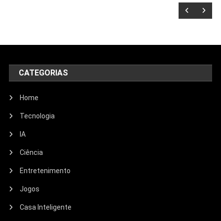
CATEGORIAS
Home
Tecnologia
IA
Ciência
Entretenimento
Entretenimento
Jogos
Echo Dot: Guia Completo Para
Escolher O Smart Speaker Ideal Na
Casa Inteligente
Nova Oferta Da Amazon