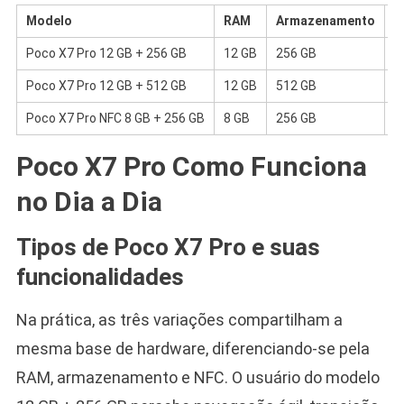
Modelo
RAM
Armazenamento
C
Poco X7 Pro 12 GB + 256 GB
12 GB
256 GB
P
Poco X7 Pro 12 GB + 512 GB
12 GB
512 GB
A
Poco X7 Pro NFC 8 GB + 256 GB
8 GB
256 GB
A
Poco X7 Pro Como Funciona
no Dia a Dia
Tipos de Poco X7 Pro e suas
funcionalidades
Na prática, as três variações compartilham a
mesma base de hardware, diferenciando-se pela
RAM, armazenamento e NFC. O usuário do modelo