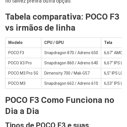
fio talvez prefira outra opção.
Tabela comparativa: POCO F3
vs irmãos de linha
Modelo
CPU / GPU
Tela
POCO F3
Snapdragon 870 / Adreno 650
6,67″ AMOLE
POCO X3 Pro
Snapdragon 860 / Adreno 640
6,67″ IPS LC
POCO M3 Pro 5G
Dimensity 700 / Mali-G57
6,5″ IPS LCD
POCO M3
Snapdragon 662 / Adreno 610
6,53″ IPS LC
POCO F3 Como Funciona no
Dia a Dia
Tipos de POCO F3 e suas