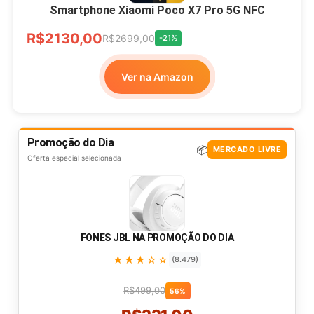
Smartphone Xiaomi Poco X7 Pro 5G NFC
R$2130,00
R$2699,00
-21%
Ver na Amazon
Promoção do Dia
📦
MERCADO LIVRE
Oferta especial selecionada
FONES JBL NA PROMOÇÃO DO DIA
★★★☆☆
(8.479)
R$499,00
56%