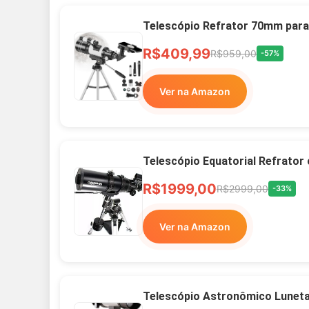
Telescópio Refrator 70mm para
R$409,99
R$959,00
-57%
Ver na Amazon
Telescópio Equatorial Refrator
R$1999,00
R$2999,00
-33%
Ver na Amazon
Telescópio Astronômico Lunet