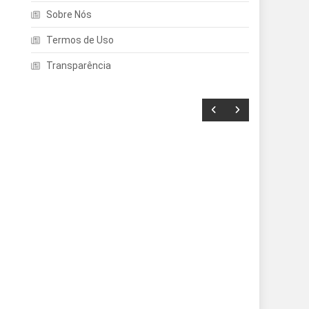
Sobre Nós
Termos de Uso
Transparência
Entretenimento
Echo Dot: Guia Completo
Para Escolher O Smart
Speaker Ideal Na Nova