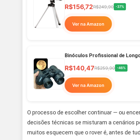
R$156,72
R$249,90
-37%
Ver na Amazon
Binóculos Profissional de Long
R$140,47
R$259,90
-46%
Ver na Amazon
O processo de escolher continuar — ou ence
decisões técnicas se misturam a cenários pol
muitos esquecem que o rover é, antes de tud