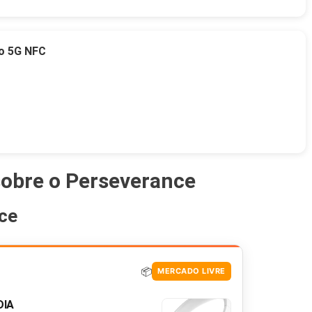
o 5G NFC
sobre o Perseverance
nce
📦
MERCADO LIVRE
DIA