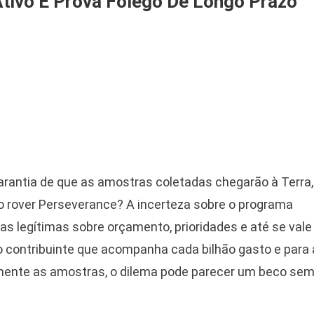
ivo E Prova Fôlego De Longo Prazo
rantia de que as amostras coletadas chegarão à Terra,
o rover Perseverance? A incerteza sobre o programa
s legítimas sobre orçamento, prioridades e até se vale
o contribuinte que acompanha cada bilhão gasto e para 
mente as amostras, o dilema pode parecer um beco se