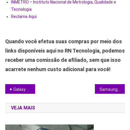
INMETRO – Instituto Nacional de Metrologia, Qualidade e
Tecnologia
Reclame Aqui
Quando você efetua suas compras por meio dos
links disponíveis aqui no RN Tecnologia, podemos
receber uma comissão de afiliado, sem que isso
acarrete nenhum custo adicional para você!
Navegação
Galaxy S26 Ultra recebe atualização que corrige zoom borrado e reforça confiança no topo de linha
Samsung expande Knox e torna monitores tão seguros quanto seus smartphones
de
VEJA MAIS
Post