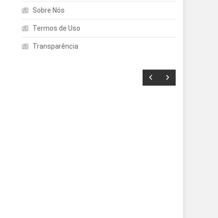
Sobre Nós
Termos de Uso
Transparência
Entretenimento
Echo Dot: Guia Completo
Para Escolher O Smart
Speaker Ideal Na Nova