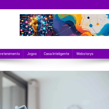
 tecnologia e entretenimento.
tretenimento
Jogos
Casa Inteligente
Webstorys