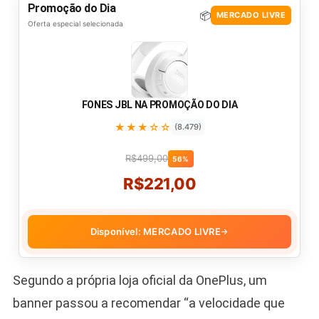
Promoção do Dia
📦
MERCADO LIVRE
Oferta especial selecionada
FONES JBL NA PROMOÇÃO DO DIA
★★★☆☆
(8.479)
R$499,00
56%
R$221,00
Disponível: MERCADO LIVRE
→
Segundo a própria loja oficial da OnePlus, um
banner passou a recomendar “a velocidade que