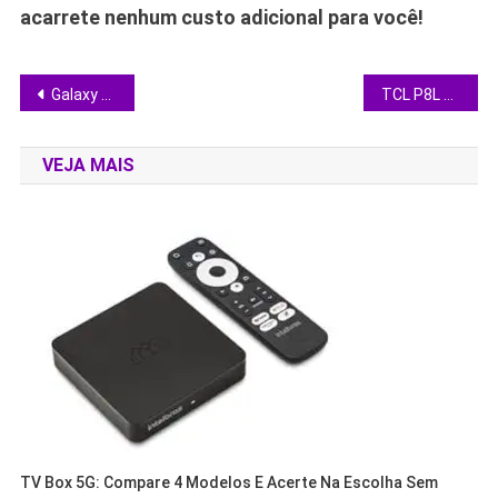
acarrete nenhum custo adicional para você!
Navegação
Galaxy Ring 2 ganha suporte a iPhone e bateria maior; entenda o que muda até 2027
TCL P8L estreia no Brasil: QLED 4K, Mini LED e 144 Hz por preço competitivo
de
VEJA MAIS
Post
TV Box 5G: Compare 4 Modelos E Acerte Na Escolha Sem