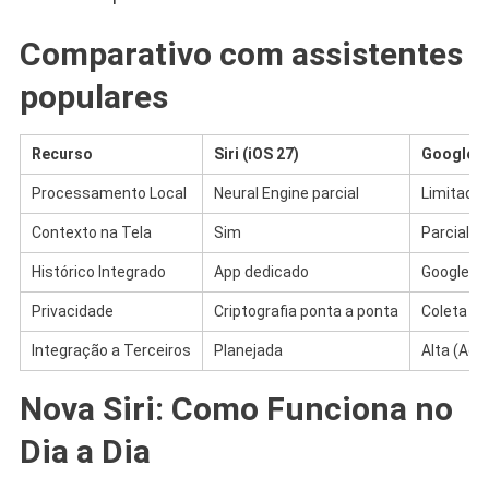
Comparativo com assistentes
populares
Recurso
Siri (iOS 27)
Google A
Processamento Local
Neural Engine parcial
Limitado
Contexto na Tela
Sim
Parcial (
Histórico Integrado
App dedicado
Google A
Privacidade
Criptografia ponta a ponta
Coleta a
Integração a Terceiros
Planejada
Alta (Act
Nova Siri: Como Funciona no
Dia a Dia