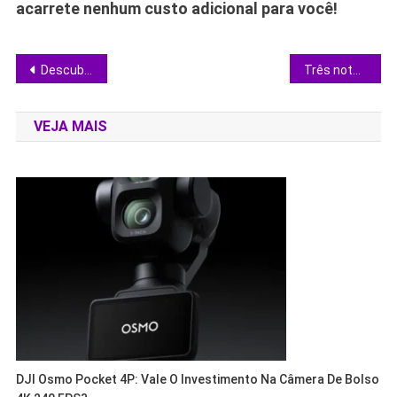
acarrete nenhum custo adicional para você!
Navegação
Descubra 3 fones TWS com ANC, bateria estendida e preço abaixo de R$ 350
Três notebooks gamer em oferta que entregam RTX dedicada e tela rápida: qual escolher?
de
VEJA MAIS
Post
DJI Osmo Pocket 4P: Vale O Investimento Na Câmera De Bolso