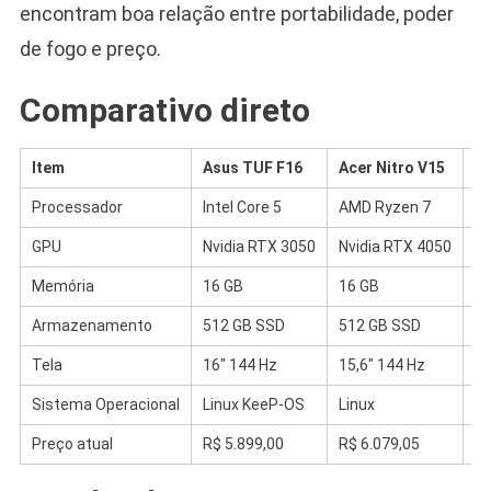
encontram boa relação entre portabilidade, poder
de fogo e preço.
Comparativo direto
Item
Asus TUF F16
Acer Nitro V15
L
Processador
Intel Core 5
AMD Ryzen 7
In
GPU
Nvidia RTX 3050
Nvidia RTX 4050
Nv
Memória
16 GB
16 GB
16
Armazenamento
512 GB SSD
512 GB SSD
51
Tela
16″ 144 Hz
15,6″ 144 Hz
15
Sistema Operacional
Linux KeeP-OS
Linux
W
Preço atual
R$ 5.899,00
R$ 6.079,05
R$