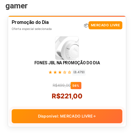
gamer
Promoção do Dia
📦
MERCADO LIVRE
Oferta especial selecionada
FONES JBL NA PROMOÇÃO DO DIA
★★★☆☆
(8.479)
R$499,00
56%
R$221,00
Disponível: MERCADO LIVRE
→