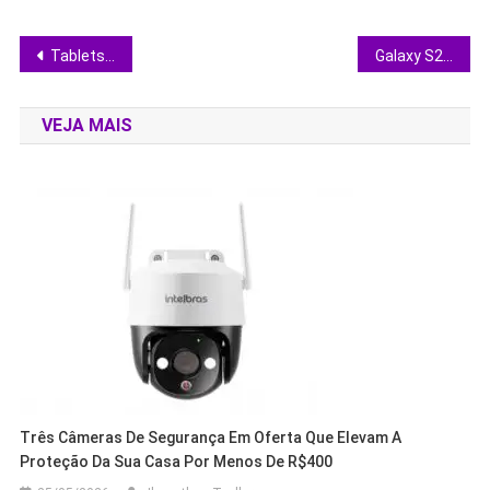
Navegação
Tablets em oferta: escolha certa entre Lenovo, Samsung e Huawei por até R$ 1.300
Galaxy S26 e iPhones 17 caem de preço: veja qual smartphone premium vale mais a pena
de
VEJA MAIS
Post
Três Câmeras De Segurança Em Oferta Que Elevam A
Proteção Da Sua Casa Por Menos De R$400