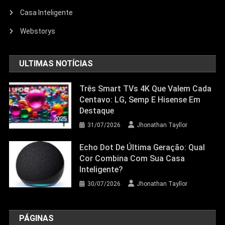
Echo Dot: Guia Completo Para
Escolher O Smart Speaker Ideal Na
Casa Inteligente
Nova Oferta Da Amazon
Webstorys
23/06/2026
Jhonathan Tayllor
ULTIMAS NOTÍCIAS
Três Smart TVs 4K Que Valem Cada
Centavo: LG, Semp E Hisense Em
Destaque
31/07/2026
Jhonathan Tayllor
Echo Dot De Última Geração: Qual
Cor Combina Com Sua Casa
Inteligente?
30/07/2026
Jhonathan Tayllor
PÁGINAS