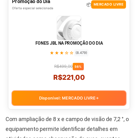
Promoção do Dia
📦
MERCADO LIVRE
Oferta especial selecionada
FONES JBL NA PROMOÇÃO DO DIA
★★★☆☆
(8.479)
R$499,00
56%
R$221,00
Disponível: MERCADO LIVRE
→
Com ampliação de 8 x e campo de visão de 7,2 °, o
equipamento permite identificar detalhes em