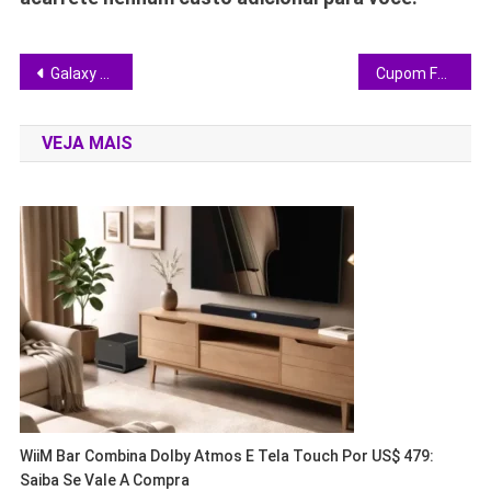
Navegação
Galaxy A56 5G: vale a pena investir no campeão de vendas da Samsung em 2025?
Cupom Fast Shop garante até 79% de desconto: veja como aplicar sem erro
de
VEJA MAIS
Post
WiiM Bar Combina Dolby Atmos E Tela Touch Por US$ 479:
Saiba Se Vale A Compra