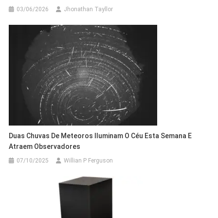
03/06/2026
Jhonathan Tayllor
Duas Chuvas De Meteoros Iluminam O Céu Esta Semana E
Atraem Observadores
07/10/2025
Willian P Ferguson