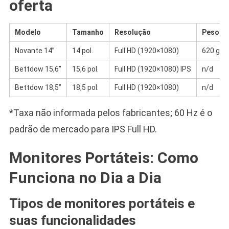
oferta
Modelo
Tamanho
Resolução
Peso
Novante 14”
14 pol.
Full HD (1920×1080)
620 g
Bettdow 15,6”
15,6 pol.
Full HD (1920×1080) IPS
n/d
Bettdow 18,5”
18,5 pol.
Full HD (1920×1080)
n/d
*Taxa não informada pelos fabricantes; 60 Hz é o
padrão de mercado para IPS Full HD.
Monitores Portáteis: Como
Funciona no Dia a Dia
Tipos de monitores portáteis e
suas funcionalidades