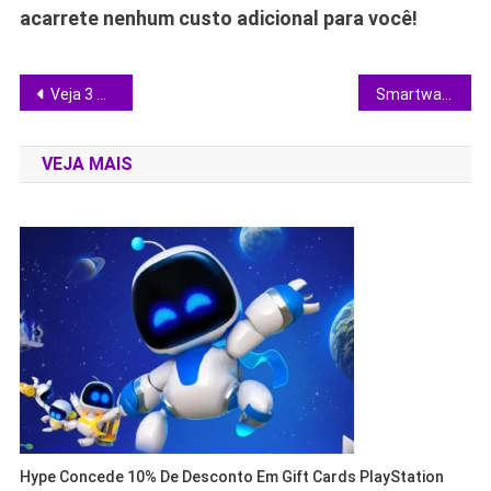
acarrete nenhum custo adicional para você!
Navegação
Veja 3 monitores ultrawide em oferta e escolha o ideal para trabalho ou game
Smartwatches em oferta: por que Galaxy Watch 8, Watch Fit 3 e Apple Watch SE merecem sua atenção
de
VEJA MAIS
Post
Hype Concede 10% De Desconto Em Gift Cards PlayStation