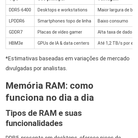
DDR5-6400
Desktops e workstations
Maior largura de ba
LPDDR6
Smartphones topo de linha
Baixo consumo
GDDR7
Placas de vídeo gamer
Alta taxa de dados
HBM3e
GPUs de IA & data centers
Até 1,2 TB/s por e
*Estimativas baseadas em variações de mercado
divulgadas por analistas.
Memória RAM: como
funciona no dia a dia
Tipos de RAM e suas
funcionalidades
DDR5, presente em desktops, oferece picos de