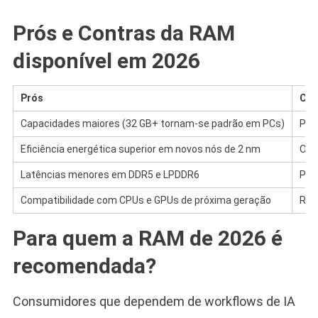
Prós e Contras da RAM
disponível em 2026
Prós
Con
Capacidades maiores (32 GB+ tornam-se padrão em PCs)
Pre
Eficiência energética superior em novos nós de 2 nm
Ofer
Latências menores em DDR5 e LPDDR6
Pro
Compatibilidade com CPUs e GPUs de próxima geração
Risc
Para quem a RAM de 2026 é
recomendada?
Consumidores que dependem de workflows de IA