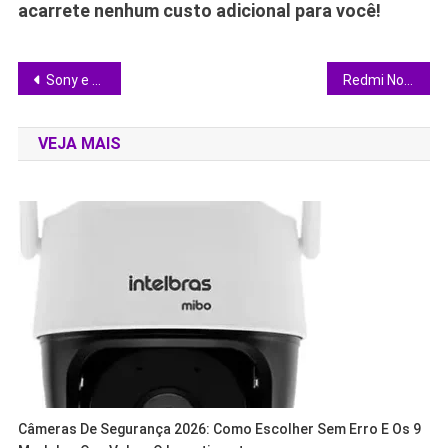
acarrete nenhum custo adicional para você!
Navegação
Sony e TCL prometem TVs Bravia e soundbars mais baratas: entenda o impacto
Redmi Note 15 Pro 5G ou Note 14 Pro 5G? Veja o que realmente muda na nova geração
de
VEJA MAIS
Post
Câmeras De Segurança 2026: Como Escolher Sem Erro E Os 9