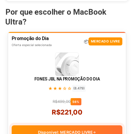
Por que escolher o MacBook
Ultra?
Promoção do Dia
📦
MERCADO LIVRE
Oferta especial selecionada
FONES JBL NA PROMOÇÃO DO DIA
★★★☆☆
(8.479)
R$499,00
56%
R$221,00
Disponível: MERCADO LIVRE
→