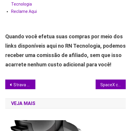
Tecnologia
Reclame Aqui
Quando você efetua suas compras por meio dos
links disponíveis aqui no RN Tecnologia, podemos
receber uma comissão de afiliado, sem que isso
acarrete nenhum custo adicional para você!
Navegação
Strava ganha navegação offline e 3D para trilhas: vale a assinatura?
SpaceX coloca no espaço o AI1, satélite que funciona como Data Center de 150 kW
de
VEJA MAIS
Post