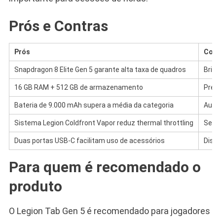
Prós e Contras
Prós
Cont
Snapdragon 8 Elite Gen 5 garante alta taxa de quadros
Brilh
16 GB RAM + 512 GB de armazenamento
Preço
Bateria de 9.000 mAh supera a média da categoria
Ausên
Sistema Legion Coldfront Vapor reduz thermal throttling
Sem 
Duas portas USB-C facilitam uso de acessórios
Dispo
Para quem é recomendado o
produto
O Legion Tab Gen 5 é recomendado para jogadores