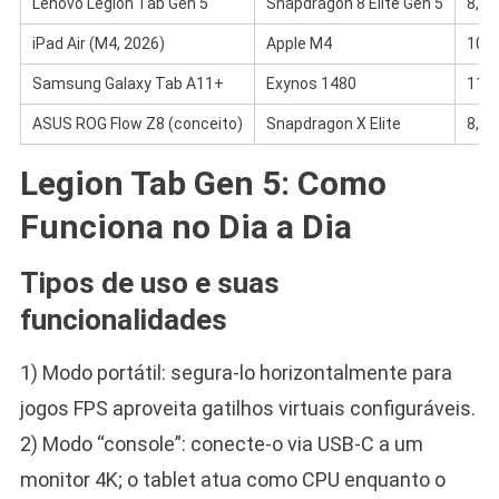
Lenovo Legion Tab Gen 5
Snapdragon 8 Elite Gen 5
8,8″
iPad Air (M4, 2026)
Apple M4
10,9
Samsung Galaxy Tab A11+
Exynos 1480
11″ 
ASUS ROG Flow Z8 (conceito)
Snapdragon X Elite
8,9″
Legion Tab Gen 5: Como
Funciona no Dia a Dia
Tipos de uso e suas
funcionalidades
1) Modo portátil: segura-lo horizontalmente para
jogos FPS aproveita gatilhos virtuais configuráveis.
2) Modo “console”: conecte-o via USB-C a um
monitor 4K; o tablet atua como CPU enquanto o