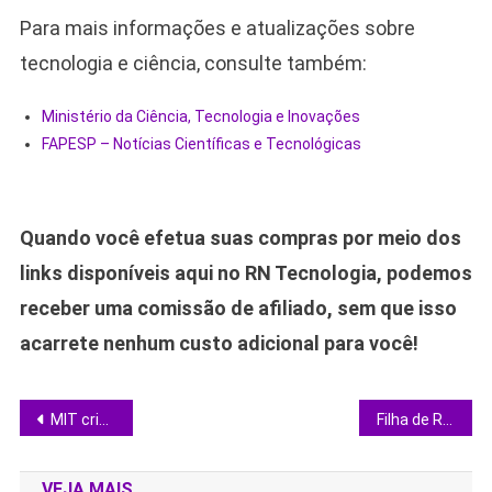
Para mais informações e atualizações sobre
tecnologia e ciência, consulte também:
Ministério da Ciência, Tecnologia e Inovações
FAPESP – Notícias Científicas e Tecnológicas
Quando você efetua suas compras por meio dos
links disponíveis aqui no RN Tecnologia, podemos
receber uma comissão de afiliado, sem que isso
acarrete nenhum custo adicional para você!
Navegação
MIT cria liga de alumínio impressa em 3D cinco vezes mais resistente que a tradicional
Filha de Robin Williams pede fim de vídeos gerados por IA com o ator
de
VEJA MAIS