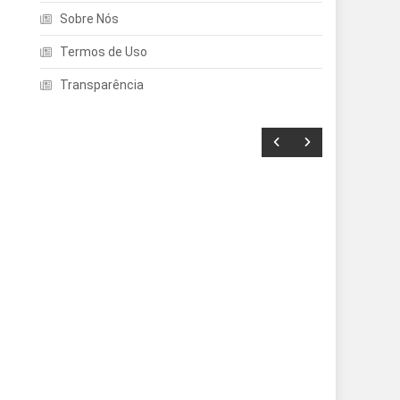
Sobre Nós
Termos de Uso
Transparência
Entretenimento
Echo Dot: Guia Completo
Para Escolher O Smart
Speaker Ideal Na Nova