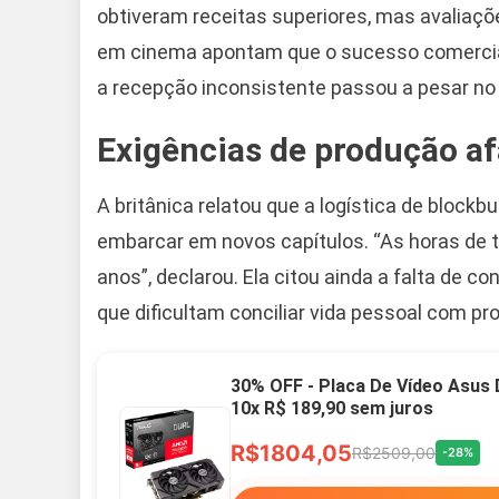
obtiveram receitas superiores, mas avaliaçõ
em cinema apontam que o sucesso comercial 
a recepção inconsistente passou a pesar no 
Exigências de produção af
A britânica relatou que a logística de block
embarcar em novos capítulos. “As horas de
anos”, declarou. Ela citou ainda a falta de c
que dificultam conciliar vida pessoal com p
30% OFF - Placa De Vídeo Asus
10x R$ 189,90 sem juros
R$1804,05
R$2509,00
-28%