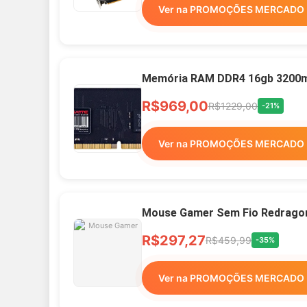
Ver na PROMOÇÕES MERCADO 
Memória RAM DDR4 16gb 3200mh
R$969,00
R$1229,00
-21%
Ver na PROMOÇÕES MERCADO 
Mouse Gamer Sem Fio Redragon 
R$297,27
R$459,99
-35%
Ver na PROMOÇÕES MERCADO 