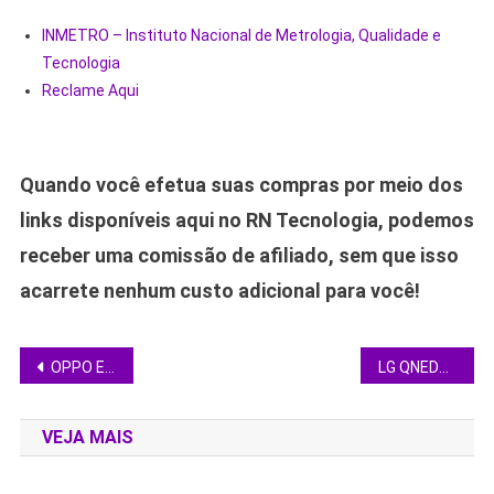
INMETRO – Instituto Nacional de Metrologia, Qualidade e
Tecnologia
Reclame Aqui
Quando você efetua suas compras por meio dos
links disponíveis aqui no RN Tecnologia, podemos
receber uma comissão de afiliado, sem que isso
acarrete nenhum custo adicional para você!
Navegação
OPPO Enco Buds3 chegam ao Brasil com 48 h de bateria e driver de 12,4 mm
LG QNED73 65’’ cai 29% e leva tecnologia QNED 4K para salas brasileiras
de
VEJA MAIS
Post