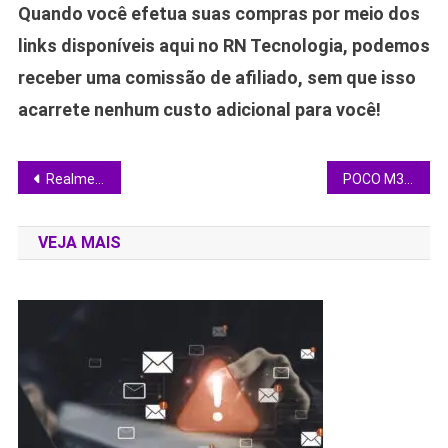
Quando você efetua suas compras por meio dos
links disponíveis aqui no RN Tecnologia, podemos
receber uma comissão de afiliado, sem que isso
acarrete nenhum custo adicional para você!
Navegação
Realme 7 surpreende no custo-benefício: análise completa de tela 90 Hz, câmeras e bateria
POCO M3 surpreende: bateria de 6000 mAh e câmera de 48 MP custam menos que concorrentes nacionais
de
VEJA MAIS
Post