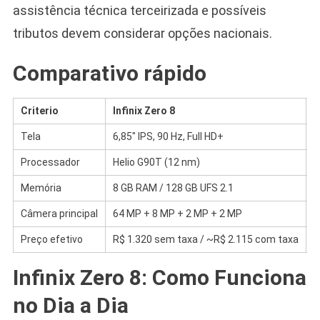
assistência técnica terceirizada e possíveis
tributos devem considerar opções nacionais.
Comparativo rápido
Criteri​o
Infinix Zero 8
I
Tela
6,85″ IPS, 90 Hz, Full HD+
6
Processador
Helio G90T (12 nm)
S
Memória
8 GB RAM / 128 GB UFS 2.1
4
Câmera principal
64 MP + 8 MP + 2 MP + 2 MP
4
Preço efetivo
R$ 1.320 sem taxa / ~R$ 2.115 com taxa
R
Infinix Zero 8: Como Funciona
no Dia a Dia