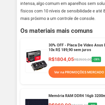
intensa, algo comum em aparelhos sem soluçã
físicos com 10 níveis de sensibilidade e at
mais próximo a um controle de console.
Os materiais mais comuns
30% OFF - Placa De Vídeo Asus
10x R$ 189,90 sem juros
R$1804,05
R$2509,00
-28%
Ver na PROMOÇÕES MERCADO 
Memória RAM DDR4 16gb 3200mh