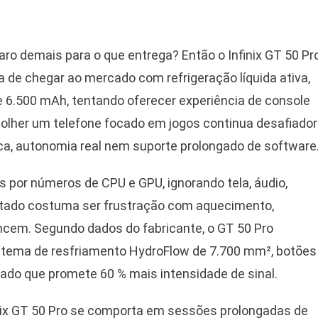
o demais para o que entrega? Então o Infinix GT 50 Pr
 de chegar ao mercado com refrigeração líquida ativa,
de 6.500 mAh, tentando oferecer experiência de console
colher um telefone focado em jogos continua desafiador
ica, autonomia real nem suporte prolongado de software
 por números de CPU e GPU, ignorando tela, áudio,
ultado costuma ser frustração com aquecimento,
encem. Segundo dados do fabricante, o GT 50 Pro
stema de resfriamento HydroFlow de 7.700 mm², botões
cado que promete 60 % mais intensidade de sinal.
inix GT 50 Pro se comporta em sessões prolongadas de