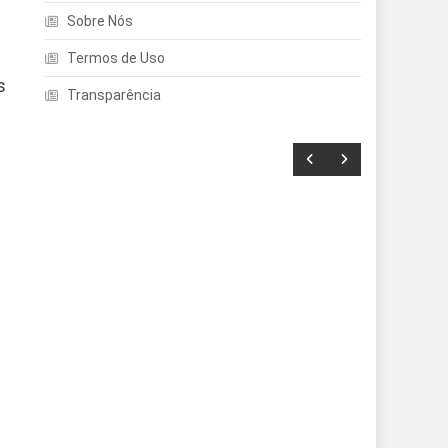
Sobre Nós
Termos de Uso
s
Transparência
Entretenimento
Echo Dot: Guia Completo
Para Escolher O Smart
Speaker Ideal Na Nova