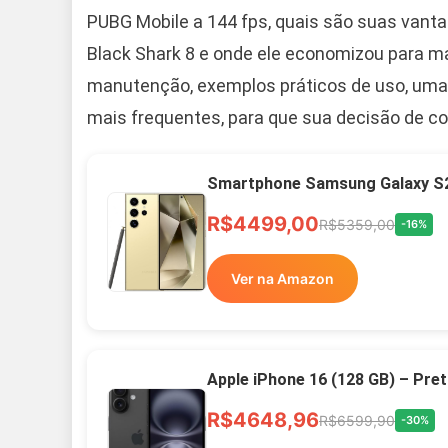
PUBG Mobile a 144 fps, quais são suas vant
Black Shark 8 e onde ele economizou para m
manutenção, exemplos práticos de uso, uma
mais frequentes, para que sua decisão de co
Smartphone Samsung Galaxy S2
R$4499,00
R$5359,00
-16%
Ver na Amazon
Apple iPhone 16 (128 GB) – Pre
R$4648,96
R$6599,90
-30%