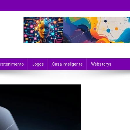
 tecnologia e entretenimento.
tretenimento
Jogos
Casa Inteligente
Webstorys