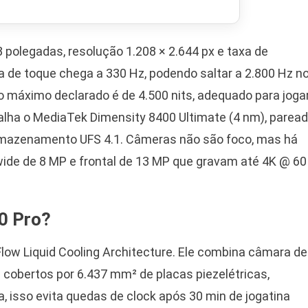
 polegadas, resolução 1.208 × 2.644 px e taxa de
xa de toque chega a 330 Hz, podendo saltar a 2.800 Hz n
lho máximo declarado é de 4.500 nits, adequado para joga
rabalha o MediaTek Dimensity 8400 Ultimate (4 nm), parea
rmazenamento UFS 4.1. Câmeras não são foco, mas há
wide de 8 MP e frontal de 13 MP que gravam até 4K @ 60
50 Pro?
low Liquid Cooling Architecture. Ele combina câmara de
cobertos por 6.437 mm² de placas piezelétricas,
ia, isso evita quedas de clock após 30 min de jogatina