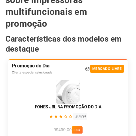
multifuncionais em
promoção
Características dos modelos em
destaque
Promoção do Dia
📦
MERCADO LIVRE
Oferta especial selecionada
FONES JBL NA PROMOÇÃO DO DIA
★★★☆☆
(8.479)
R$499,00
56%