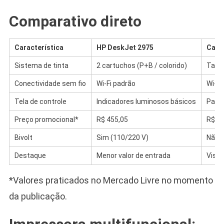
Comparativo direto
Característica
HP DeskJet 2975
Cano
Sistema de tinta
2 cartuchos (P+B / colorido)
Tanqu
Conectividade sem fio
Wi-Fi padrão
Wi-Fi
Tela de controle
Indicadores luminosos básicos
Paine
Preço promocional*
R$ 455,05
R$ 84
Bivolt
Sim (110/220 V)
Não 
Destaque
Menor valor de entrada
Visor
*Valores praticados no Mercado Livre no momento
da publicação.