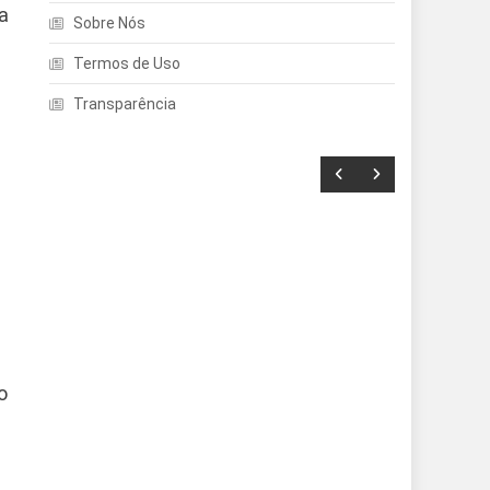
a
Sobre Nós
Termos de Uso
Transparência
Entretenimento
o
Echo Dot: Guia Completo
Para Escolher O Smart
Speaker Ideal Na Nova