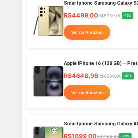
Smartphone Samsung Galaxy S2
R$4499,00
R$5359,00
-16%
Ver na Amazon
Apple iPhone 16 (128 GB) – Pre
R$4648,96
R$6599,90
-30%
Ver na Amazon
Smartphone Samsung Galaxy A
R$1699,00
R$2199,00
-23%