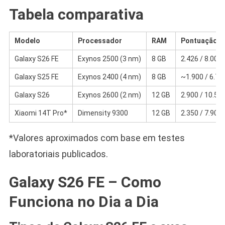
Tabela comparativa
Modelo
Processador
RAM
Pontuação G
Galaxy S26 FE
Exynos 2500 (3 nm)
8 GB
2.426 / 8.004
Galaxy S25 FE
Exynos 2400 (4 nm)
8 GB
~1.900 / 6.70
Galaxy S26
Exynos 2600 (2 nm)
12 GB
2.900 / 10.50
Xiaomi 14T Pro*
Dimensity 9300
12 GB
2.350 / 7.900
*Valores aproximados com base em testes
laboratoriais publicados.
Galaxy S26 FE – Como
Funciona no Dia a Dia