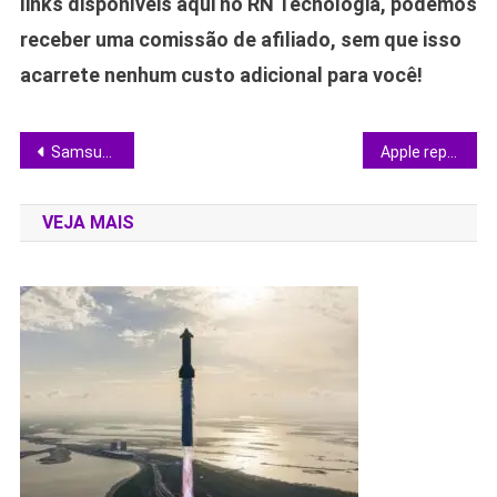
links disponíveis aqui no RN Tecnologia, podemos
receber uma comissão de afiliado, sem que isso
acarrete nenhum custo adicional para você!
Navegação
Samsung dobra preço, lucra menos e desafia consumidores: o que esperar do Galaxy Z Fold 8 Ultra
Apple reposiciona design: o que muda com John Ternus no comando
de
VEJA MAIS
Post