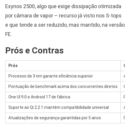
Exynos 2500, algo que exige dissipação otimizada
por câmara de vapor – recurso já visto nos S-tops
e que tende a ser reduzido, mas mantido, na versão
FE.
Prós e Contras
Prós
Co
Processo de 3 nm garante eficiência superior
Ape
Pontuação de benchmark acima dos concorrentes diretos
Car
One UI 9.0 e Android 17 de fábrica
Pos
Suporte ao Qi 2.2.1 mantém compatibilidade universal
Aus
Atualizações de segurança garantidas por 5 anos
Pre