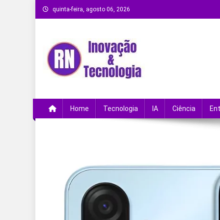
Skip
quinta-feira, agosto 06, 2026
to
content
Remanso Notícias
Ultimas notícias e novidades no universo da
Home
Tecnologia
IA
Ciência
En