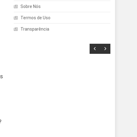
Sobre Nós
Termos de Uso
Transparência
os
Entretenimento
Echo Dot: Guia Completo
?
Para Escolher O Smart
Speaker Ideal Na Nova