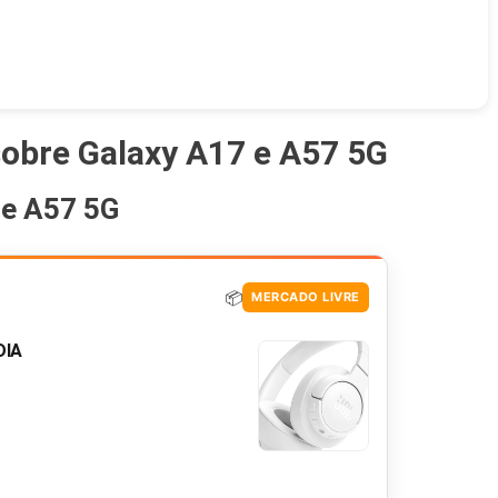
sobre Galaxy A17 e A57 5G
 e A57 5G
📦
MERCADO LIVRE
DIA