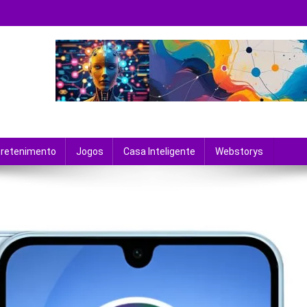
 tecnologia e entretenimento.
tretenimento
Jogos
Casa Inteligente
Webstorys