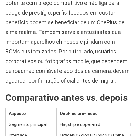
potente com preço competitivo e não liga para
badge de prestígio; perfis focados em custo-
benefício podem se beneficiar de um OnePlus de
alma realme. Também serve a entusiastas que
importam aparelhos chineses e já lidam com
ROMs customizadas. Por outro lado, usuários
corporativos ou fotógrafos mobile, que dependem
de roadmap confiável e acordos de câmera, devem
aguardar confirmação oficial antes de migrar.
Comparativo antes vs. depois
Aspecto
OnePlus pré-fusão
re
Segmento principal
Flagship e upper-mid
En
Interface
OxygenOS global / ColorOS China
re