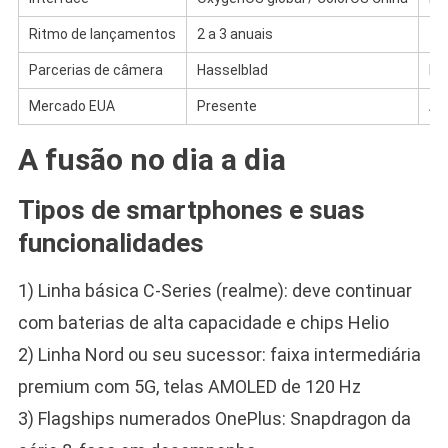
Ritmo de lançamentos
2 a 3 anuais
4 a
Parcerias de câmera
Hasselblad
Ne
Mercado EUA
Presente
Au
A fusão no dia a dia
Tipos de smartphones e suas
funcionalidades
1) Linha básica C-Series (realme): deve continuar
com baterias de alta capacidade e chips Helio
2) Linha Nord ou seu sucessor: faixa intermediária
premium com 5G, telas AMOLED de 120 Hz
3) Flagships numerados OnePlus: Snapdragon da