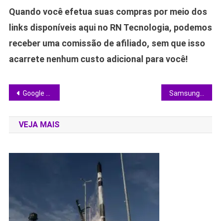
Quando você efetua suas compras por meio dos
links disponíveis aqui no RN Tecnologia, podemos
receber uma comissão de afiliado, sem que isso
acarrete nenhum custo adicional para você!
Navegação
Google Cloud dispara 63% em receita e desafia AWS: vale a migração?
Samsung revela tela OLED 3D sem óculos que promete mudar celulares e monitores
de
VEJA MAIS
Post