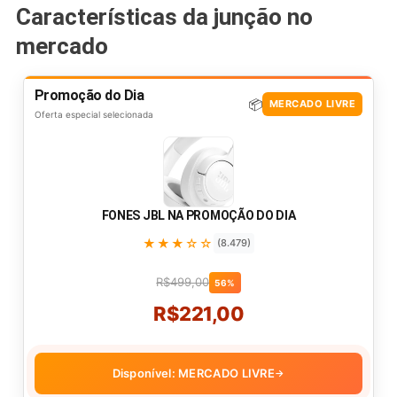
Características da junção no
mercado
Promoção do Dia
📦
MERCADO LIVRE
Oferta especial selecionada
FONES JBL NA PROMOÇÃO DO DIA
★★★☆☆
(8.479)
R$499,00
56%
R$221,00
Disponível: MERCADO LIVRE
→