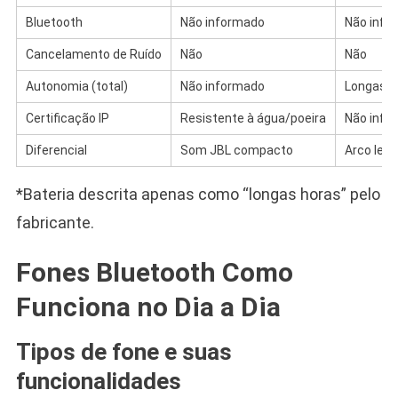
Bluetooth
Não informado
Não info
Cancelamento de Ruído
Não
Não
Autonomia (total)
Não informado
Longas h
Certificação IP
Resistente à água/poeira
Não info
Diferencial
Som JBL compacto
Arco leve
*Bateria descrita apenas como “longas horas” pelo
fabricante.
Fones Bluetooth Como
Funciona no Dia a Dia
Tipos de fone e suas
funcionalidades