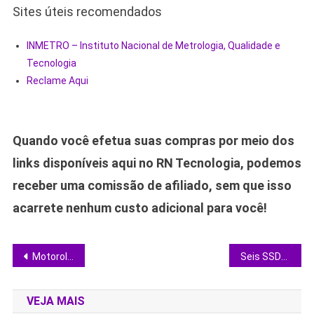
Sites úteis recomendados
INMETRO – Instituto Nacional de Metrologia, Qualidade e
Tecnologia
Reclame Aqui
Quando você efetua suas compras por meio dos
links disponíveis aqui no RN Tecnologia, podemos
receber uma comissão de afiliado, sem que isso
acarrete nenhum custo adicional para você!
Navegação
Motorola Edge 70 Fusion Copa do Mundo despenca de preço e desafia concorrentes
Seis SSDs NVMe em oferta que aceleram qualquer PC: veja prós, contras e escolha certo
de
VEJA MAIS
Post