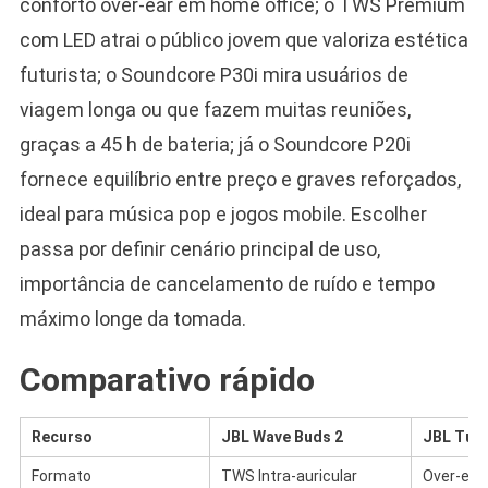
conforto over-ear em home office; o TWS Premium
com LED atrai o público jovem que valoriza estética
futurista; o Soundcore P30i mira usuários de
viagem longa ou que fazem muitas reuniões,
graças a 45 h de bateria; já o Soundcore P20i
fornece equilíbrio entre preço e graves reforçados,
ideal para música pop e jogos mobile. Escolher
passa por definir cenário principal de uso,
importância de cancelamento de ruído e tempo
máximo longe da tomada.
Comparativo rápido
Recurso
JBL Wave Buds 2
JBL Tun
Formato
TWS Intra-auricular
Over-ear