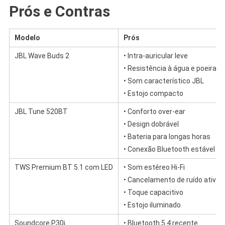
Prós e Contras
Modelo
Prós
JBL Wave Buds 2
• Intra-auricular leve
• Resistência à água e poeira
• Som característico JBL
• Estojo compacto
JBL Tune 520BT
• Conforto over-ear
• Design dobrável
• Bateria para longas horas
• Conexão Bluetooth estável
TWS Premium BT 5.1 com LED
• Som estéreo Hi-Fi
• Cancelamento de ruído ativo
• Toque capacitivo
• Estojo iluminado
Soundcore P30i
• Bluetooth 5.4 recente