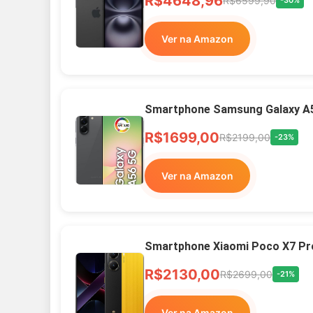
R$4648,96
R$6599,90
-30%
Ver na Amazon
Smartphone Samsung Galaxy A
R$1699,00
R$2199,00
-23%
Ver na Amazon
Smartphone Xiaomi Poco X7 Pr
R$2130,00
R$2699,00
-21%
Ver na Amazon