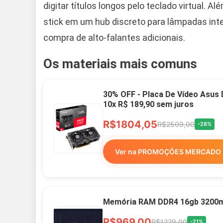
digitar títulos longos pelo teclado virtual. 
stick em um hub discreto para lâmpadas inte
compra de alto-falantes adicionais.
Os materiais mais comuns
30% OFF - Placa De Vídeo Asus
10x R$ 189,90 sem juros
R$1804,05
R$2509,00
-28%
Ver na PROMOÇÕES MERCADO 
Memória RAM DDR4 16gb 3200mh
R$969,00
R$1229,00
-21%