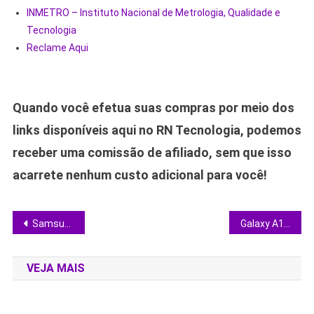
INMETRO – Instituto Nacional de Metrologia, Qualidade e
Tecnologia
Reclame Aqui
Quando você efetua suas compras por meio dos
links disponíveis aqui no RN Tecnologia, podemos
receber uma comissão de afiliado, sem que isso
acarrete nenhum custo adicional para você!
Navegação
Samsung Vision AI 2025: vale investir nas novas TVs NEO QLED e OLED?
Galaxy A17 em destaque: veja por que o novo intermediário da Samsung é o melhor custo-benefício de 2024
de
VEJA MAIS
Post