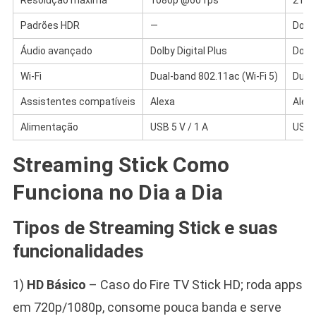
Padrões HDR
—
Dolb
Áudio avançado
Dolby Digital Plus
Dolb
Wi-Fi
Dual-band 802.11ac (Wi-Fi 5)
Dual-
Assistentes compatíveis
Alexa
Alex
Alimentação
USB 5 V / 1 A
USB 5
Streaming Stick Como
Funciona no Dia a Dia
Tipos de Streaming Stick e suas
funcionalidades
1)
HD Básico
– Caso do Fire TV Stick HD; roda apps
em 720p/1080p, consome pouca banda e serve