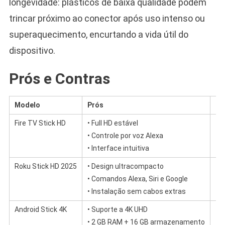
longevidade: plásticos de baixa qualidade podem
trincar próximo ao conector após uso intenso ou
superaquecimento, encurtando a vida útil do
dispositivo.
Prós e Contras
Modelo
Prós
Co
Fire TV Stick HD
• Full HD estável
• 
• Controle por voz Alexa
• 
• Interface intuitiva
• 
Roku Stick HD 2025
• Design ultracompacto
• 
• Comandos Alexa, Siri e Google
• 
• Instalação sem cabos extras
• 
Android Stick 4K
• Suporte a 4K UHD
• 
• 2 GB RAM + 16 GB armazenamento
• 