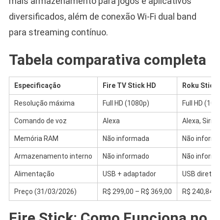
mais armazenamento para jogos e aplicativos
diversificados, além de conexão Wi-Fi dual band
para streaming contínuo.
Tabela comparativa completa
Especificação
Fire TV Stick HD
Roku Stick
Resolução máxima
Full HD (1080p)
Full HD (108
Comando de voz
Alexa
Alexa, Siri, 
Memória RAM
Não informada
Não inform
Armazenamento interno
Não informado
Não inform
Alimentação
USB + adaptador
USB direto 
Preço (31/03/2026)
R$ 299,00 – R$ 369,00
R$ 240,84 –
Fire Stick: Como Funciona no