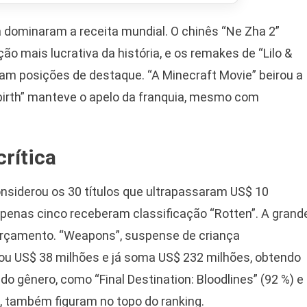
a dominaram a receita mundial. O chinês “Ne Zha 2”
 mais lucrativa da história, e os remakes de “Lilo &
ram posições de destaque. “A Minecraft Movie” beirou a
ebirth” manteve o apelo da franquia, mesmo com
rítica
nsiderou os 30 títulos que ultrapassaram US$ 10
penas cinco receberam classificação “Rotten”. A grand
 orçamento. “Weapons”, suspense de criança
tou US$ 38 milhões e já soma US$ 232 milhões, obtendo
o gênero, como “Final Destination: Bloodlines” (92 %) e
), também figuram no topo do ranking.