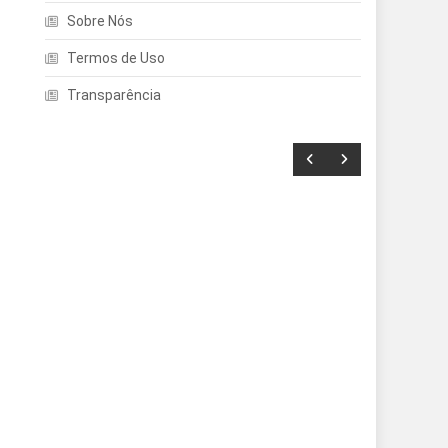
Sobre Nós
Termos de Uso
Transparência
Entretenimento
Echo Dot: Guia Completo
Para Escolher O Smart
Speaker Ideal Na Nova