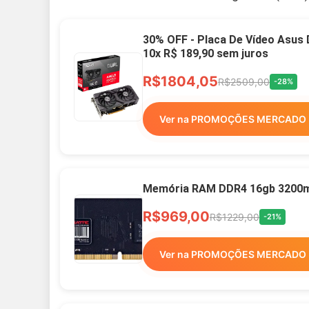
30% OFF - Placa De Vídeo Asus
10x R$ 189,90 sem juros
R$1804,05
R$2509,00
-28%
Ver na PROMOÇÕES MERCADO 
Memória RAM DDR4 16gb 3200mh
R$969,00
R$1229,00
-21%
Ver na PROMOÇÕES MERCADO 