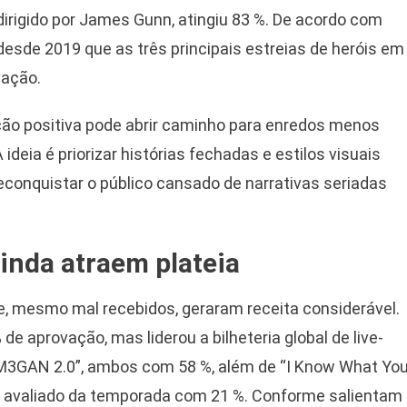
dirigido por James Gunn, atingiu 83 %. De acordo com
 desde 2019 que as três principais estreias de heróis em
ação.
ção positiva pode abrir caminho para enredos menos
deia é priorizar histórias fechadas e estilos visuais
econquistar o público cansado de narrativas seriadas
inda atraem plateia
que, mesmo mal recebidos, geraram receita considerável.
de aprovação, mas liderou a bilheteria global de live-
“M3GAN 2.0”, ambos com 58 %, além de “I Know What Yo
or avaliado da temporada com 21 %. Conforme salientam