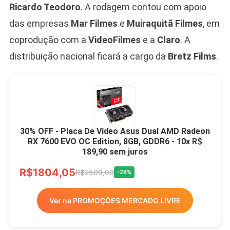
Ricardo Teodoro
. A rodagem contou com apoio
das empresas
Mar Filmes
e
Muiraquitã Filmes
, em
coprodução com a
VideoFilmes
e a
Claro
. A
distribuição nacional ficará a cargo da
Bretz Films
.
30% OFF - Placa De Vídeo Asus Dual AMD Radeon
RX 7600 EVO OC Edition, 8GB, GDDR6 - 10x R$
189,90 sem juros
R$1804,05
R$2509,00
-28%
Ver na PROMOÇÕES MERCADO LIVRE