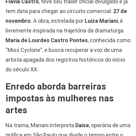
Flavia Castro
, teve seu trailer oficial divulgado e já
tem data para chegar ao circuito comercial:
27 de
novembro
. A obra, estrelada por
Luiza Mariani
, é
livremente inspirada na trajetória da dramaturga
Maria de Lourdes Castro Pontes
, conhecida como
“Miss Cyclone”, e busca recuperar a voz de uma
artista apagada dos registros históricos do início
do século XX.
Enredo aborda barreiras
impostas às mulheres nas
artes
Na trama, Mariani interpreta
Daise
, operária de uma
gráfica em São Paulo que divide o tempo entre o