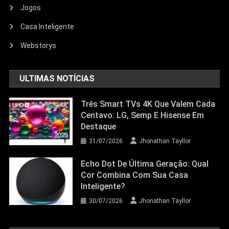
Jogos
Echo Dot: Guia Completo Para
Escolher O Smart Speaker Ideal Na
Casa Inteligente
Nova Oferta Da Amazon
Webstorys
23/06/2026
Jhonathan Tayllor
ULTIMAS NOTÍCIAS
Três Smart TVs 4K Que Valem Cada
Centavo: LG, Semp E Hisense Em
Destaque
31/07/2026
Jhonathan Tayllor
Echo Dot De Última Geração: Qual
Cor Combina Com Sua Casa
Inteligente?
30/07/2026
Jhonathan Tayllor