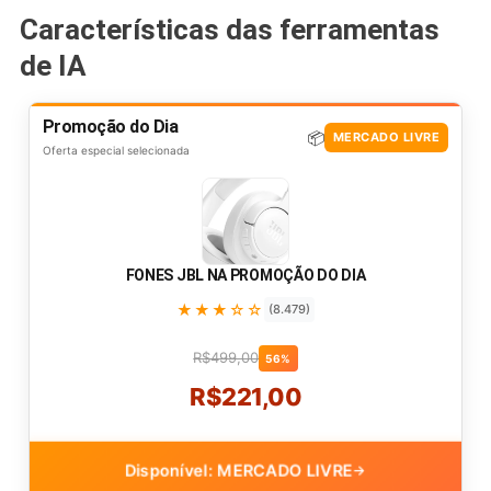
Características das ferramentas
de IA
Promoção do Dia
📦
MERCADO LIVRE
Oferta especial selecionada
FONES JBL NA PROMOÇÃO DO DIA
★★★☆☆
(8.479)
R$499,00
56%
R$221,00
Disponível: MERCADO LIVRE
→