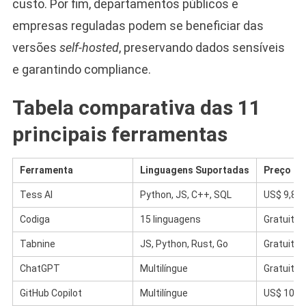
custo. Por fim, departamentos públicos e
empresas reguladas podem se beneficiar das
versões
self-hosted
, preservando dados sensíveis
e garantindo compliance.
Tabela comparativa das 11
principais ferramentas
Ferramenta
Linguagens Suportadas
Preço Ini
Tess AI
Python, JS, C++, SQL
US$ 9,8/
Codiga
15 linguagens
Gratuito 
Tabnine
JS, Python, Rust, Go
Gratuito 
ChatGPT
Multilíngue
Gratuito 
GitHub Copilot
Multilíngue
US$ 10