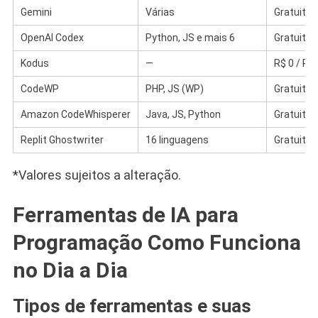
Gemini
Várias
Gratuito
OpenAI Codex
Python, JS e mais 6
Gratuito 
Kodus
—
R$ 0 / R$
CodeWP
PHP, JS (WP)
Gratuito 
Amazon CodeWhisperer
Java, JS, Python
Gratuito 
Replit Ghostwriter
16 linguagens
Gratuito 
*Valores sujeitos a alteração.
Ferramentas de IA para
Programação Como Funciona
no Dia a Dia
Tipos de ferramentas e suas