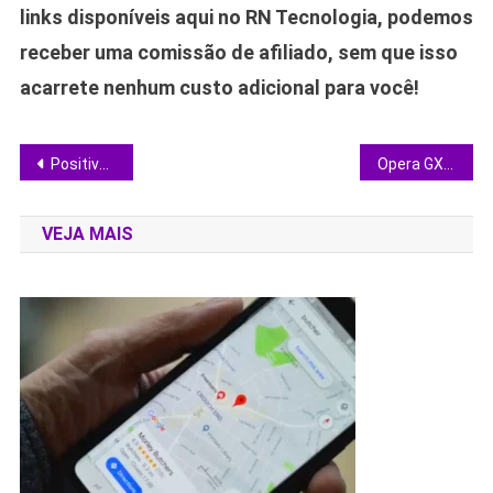
links disponíveis aqui no RN Tecnologia, podemos
receber uma comissão de afiliado, sem que isso
acarrete nenhum custo adicional para você!
Navegação
Positivo Vision Tab 11 chega com caneta e 4G para disputar espaço entre tablets produtivos
Opera GX chega ao Linux: vale trocar seu navegador gamer tradicional?
de
VEJA MAIS
Post