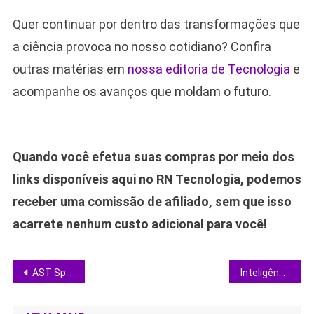
Quer continuar por dentro das transformações que
a ciência provoca no nosso cotidiano? Confira
outras matérias em
nossa editoria de Tecnologia
e
acompanhe os avanços que moldam o futuro.
Quando você efetua suas compras por meio dos
links disponíveis aqui no RN Tecnologia, podemos
receber uma comissão de afiliado, sem que isso
acarrete nenhum custo adicional para você!
Navegação
AST SpaceMobile registra rede satelital soberana para conectar celulares em toda a Europa
Inteligência Artificial acelera estratégias da Ferrari e expande experiência dos fãs na Fórmula 1
de